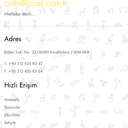
cinfo@cinali.com.tr
Merhaba deyin...
Adres
Bülten Sok. No: 32 06680 Kavaklıdere / ANKARA
T: +90 312 426 80 42
F: +90 312 426 83 54
Hızlı Erişim
Anasayfa
Duyurular
Etkinlikler
İletişim