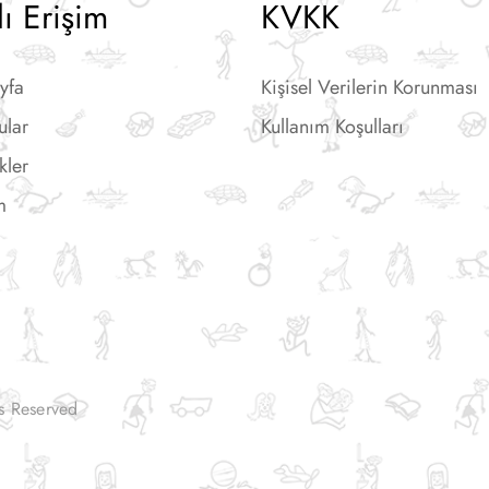
lı Erişim
KVKK
yfa
Kişisel Verilerin Korunması
ular
Kullanım Koşulları
kler
m
ts Reserved