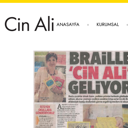
ANASAYFA
KURUMSAL
Cin Ali Kimd
Cin Ali'nin A
Cin Ali Dost
Oyunla Oku
Duyurular
Basın