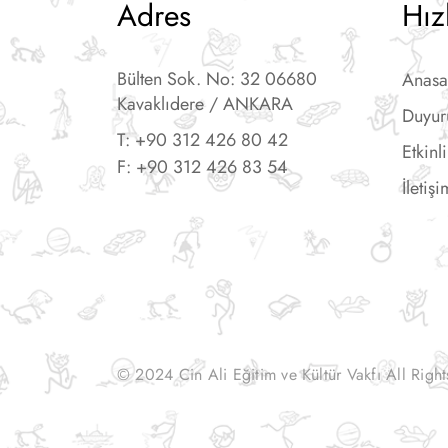
Adres
Hız
Bülten Sok. No: 32 06680
Anasa
Kavaklıdere / ANKARA
Duyur
T: +90 312 426 80 42
Etkinli
F: +90 312 426 83 54
İletişi
© 2024 Cin Ali Eğitim ve Kültür Vakfı All Righ